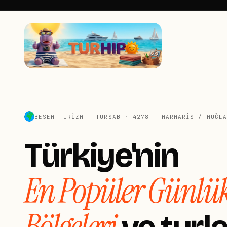
BESEM TURIZM
TURSAB · 4278
MARMARIS / MUĞL
Türkiye'nin
En Popüler Günlü