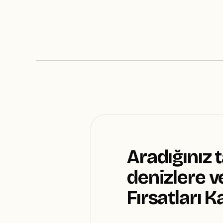
7 tur seçeneği →
5 tur seçe
Aradığınız 
denizlere 
Fırsatları 