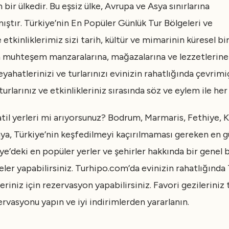
bir ülkedir. Bu eşsiz ülke, Avrupa ve Asya sınırlarına
mıştır. Türkiye’nin En Popüler Günlük Tur Bölgeleri ve
 etkinliklerimiz sizi tarih, kültür ve mimarinin küresel b
n muhteşem manzaralarına, mağazalarına ve lezzetlerine
seyahatlerinizi ve turlarınızı evinizin rahatlığında çevrimi
urlarınız ve etkinlikleriniz sırasında söz ve eylem ile he
atil yerleri mi arıyorsunuz? Bodrum, Marmaris, Fethiye, 
nya, Türkiye’nin keşfedilmeyi kaçırılmaması gereken en g
iye’deki en popüler yerler ve şehirler hakkında bir genel 
neler yapabilirsiniz. Turhipo.com’da evinizin rahatlığında
rleriniz için rezervasyon yapabilirsiniz. Favori gezilerin
rvasyonu yapın ve iyi indirimlerden yararlanın.