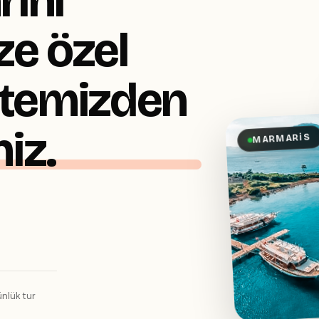
rını
ze özel
 sitemizden
niz.
MARMARIS
nlük tur