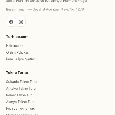
Siteler Mah. 114 Sokak No:1/A, Şirinyer Marmaris Muğla
Beşem Turizm — Seyahat Acentası · Kayıt No: 4278
Turhipo.com
Hakkımızda
Gizlilik Politikası
İade ve İptal Şartları
Tekne Turları
Suluada Tekne Turu
Antalya Tekne Turu
Kemer Tekne Turu
Alanya Tekne Turu
Fethiye Tekne Turu