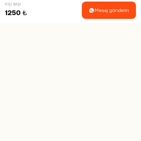
KIŞI BAŞI
Mesaj gönderin
1250
₺
İletişim
Rezervasyon talebi gönderin
+90 242 745 04 19
+90 242 745 04 19
info@turhipo.com
Siteler Mah. 114 Sokak No:1/A, Şirinyer Marmaris Muğla
Beşem Turizm — Seyahat Acentası · Kayıt No: 4278