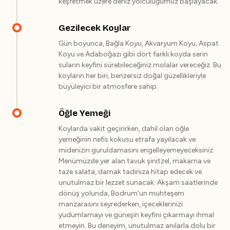
keşfetmek üzere deniz yolculuğumuz başlayacak.
Gezilecek Koylar
Gün boyunca, Bağla Koyu, Akvaryum Koyu, Aspat
Koyu ve Adaboğazı gibi dört farklı koyda serin
suların keyfini sürebileceğiniz molalar vereceğiz. Bu
koyların her biri, benzersiz doğal güzellikleriyle
büyüleyici bir atmosfere sahip.
Öğle Yemeği
Koylarda vakit geçirirken, dahil olan öğle
yemeğinin nefis kokusu etrafa yayılacak ve
midenizin guruldamasını engelleyemeyeceksiniz.
Menümüzde yer alan tavuk şinitzel, makarna ve
taze salata, damak tadınıza hitap edecek ve
unutulmaz bir lezzet sunacak. Akşam saatlerinde
dönüş yolunda, Bodrum’un muhteşem
manzarasını seyrederken, içeceklerinizi
yudumlamayı ve güneşin keyfini çıkarmayı ihmal
etmeyin. Bu deneyim, unutulmaz anılarla dolu bir