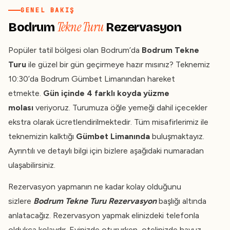
GENEL BAKIŞ
Tekne Turu
Bodrum
Rezervasyon
Popüler tatil bölgesi olan Bodrum’da
Bodrum Tekne
Turu
ile güzel bir gün geçirmeye hazır mısınız? Teknemiz
10:30’da
Bodrum Gümbet Limanından
hareket
etmekte.
Gün içinde 4 farklı koyda yüzme
molası
veriyoruz. Turumuza öğle yemeği dahil içecekler
ekstra olarak ücretlendirilmektedir. Tüm misafirlerimiz ile
teknemizin kalktığı
Gümbet Limanında
buluşmaktayız.
Ayrıntılı ve detaylı bilgi için bizlere aşağıdaki numaradan
ulaşabilirsiniz.
Rezervasyon yapmanın ne kadar kolay olduğunu
sizlere
Bodrum Tekne Turu Rezervasyon
başlığı altında
anlatacağız. Rezervasyon yapmak elinizdeki telefonla
oldukça kolaydır. Evinizde otururken, otelinizde havuz