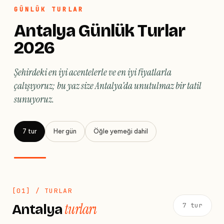
getiriyoruz.
GÜNLÜK TURLAR
Antalya Günlük Turlar
2026
Şehirdeki en iyi acentelerle ve en iyi fiyatlarla
çalışıyoruz; bu yaz size Antalya'da unutulmaz bir tatil
sunuyoruz.
7 tur
Her gün
Öğle yemeği dahil
[01] / TURLAR
turları
Antalya
7 tur