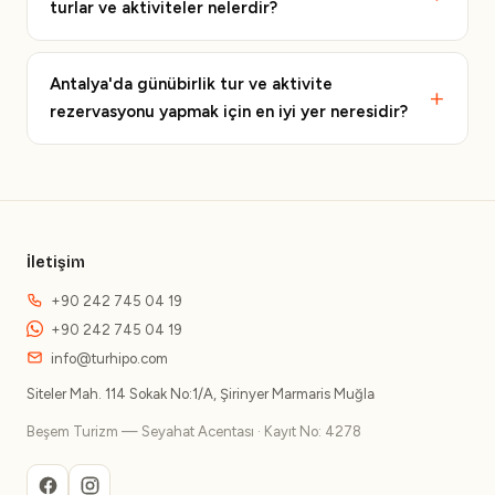
turlar ve aktiviteler nelerdir?
Antalya'da günübirlik tur ve aktivite
rezervasyonu yapmak için en iyi yer neresidir?
İletişim
+90 242 745 04 19
+90 242 745 04 19
info@turhipo.com
Siteler Mah. 114 Sokak No:1/A, Şirinyer Marmaris Muğla
Beşem Turizm — Seyahat Acentası · Kayıt No: 4278