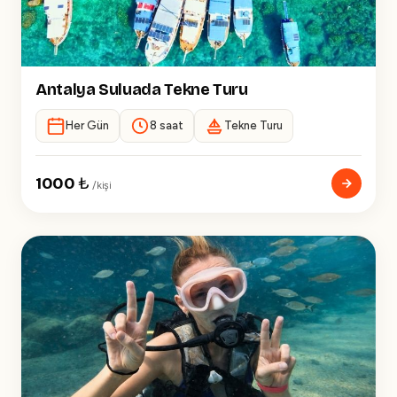
Antalya Suluada Tekne Turu
Her Gün
8 saat
Tekne Turu
1000
₺
/kişi