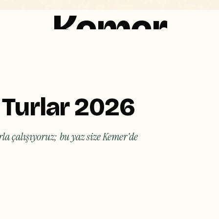
Kemer
r Günlük Turlar 2026 yaz sezonunda çam ormanları, koylar, 
leri ve doğa kucağındaki plajları sizler için bir araya getiriyo
Turlar 2026
arla çalışıyoruz; bu yaz size Kemer'de