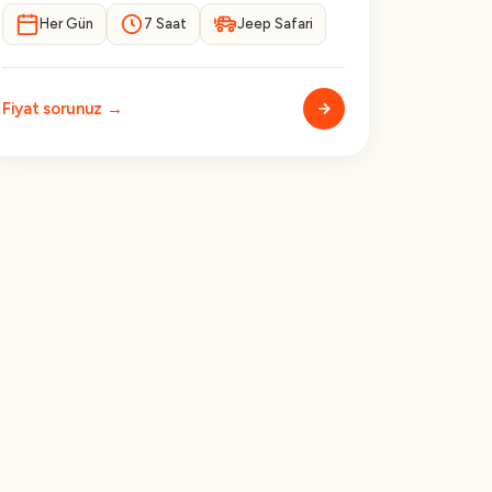
Her Gün
7 Saat
Jeep Safari
Fiyat sorunuz →