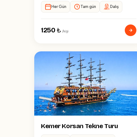
Her Gün
Tam gün
Dalış
1250
₺
/kişi
Kemer Korsan Tekne Turu