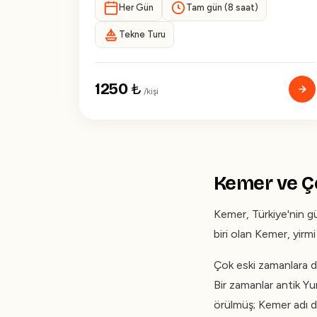
Her Gün
Tam gün (8 saat)
Tekne Turu
1250
₺
/kişi
Kemer ve Çe
Kemer, Türkiye'nin gü
biri olan Kemer, yirm
Çok eski zamanlara d
Bir zamanlar antik Yu
örülmüş; Kemer adı da