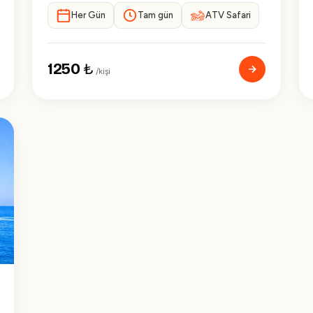
Her Gün
Tam gün
ATV Safari
1250
₺
/kişi