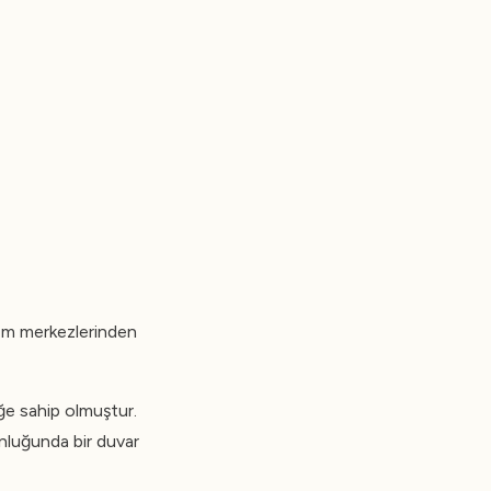
rizm merkezlerinden
ğe sahip olmuştur.
unluğunda bir duvar