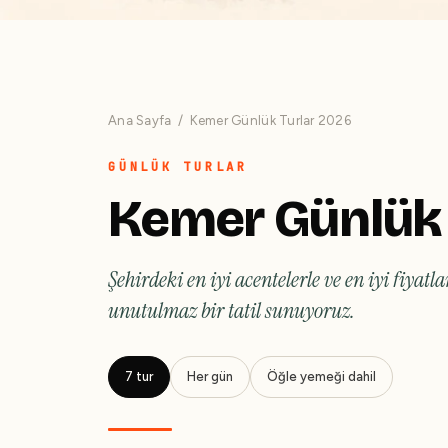
Ana Sayfa
/ Kemer Günlük Turlar 2026
Keme
gezi
GÜNLÜK TURLAR
Kemer Günlük 
Şehirdeki en iyi acentelerle ve en iyi fiyatl
unutulmaz bir tatil sunuyoruz.
7 tur
Her gün
Öğle yemeği dahil