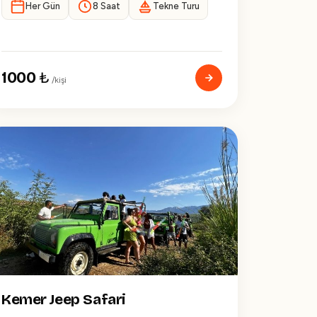
Her Gün
8 Saat
Tekne Turu
1000
₺
/kişi
Kemer Jeep Safari