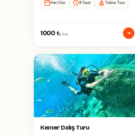
Her Gün
8 Saat
Tekne Turu
1000
₺
/kişi
Kemer Dalış Turu